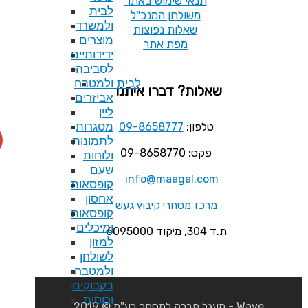
 שימוש באתר
לבית
לחן המנכ"ל
ולמשרד
ות נפוצות
מוצרים
פת אתר
ידידותיים
לסביבה
לבית ולמטבח
 דברו איתנו
אביזרים
ליין
מסגרות
09-8658777
לתמונות
ולוחות
שעם
info@maag
קופסאות
אחסון
חרי קיבוץ געש
קופסאות
ומיכלים
למזון
לשולחן
ולמטבח
בקבוקים
וכוסות