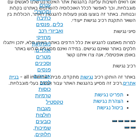
בהנגשת אתר האינטרנט שלנו לאנשים עם
עטים
לל האוכלוסיה להשתמש באתרנו בקלות
ומכשירי
וון פעולות להנגשת האתר, הכוללות בין
כתיבה
עודי.
כלים, פנסים
ואביזרי רכב
מחזיקי
לל הדפים באתר באופן מלא, יתכן ויתגלו
מפתחות
 במידה ואינם מסוגלים לגלוש באתר
אולרים,
יתנו קשר
מטרים
וסכינים
פנסים
אביזרים
ת
מתקדם, מבית all internet -
בניית
לרכב
שת האתר עבור אנשים בעלי מוגבלויות.
כוסות
טרמיות
טקסטיל
מגבות
חולצות
כובעים
שמיכות,
חלוקים,