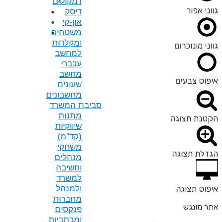
רמקולים
דיסק
און-קי
משטחים
ומקלדות
למחשב
עכברי
מחשב
שעונים
מחשבונים
סביבת המשרד
מתנות
שיווקיות
(קד"מ)
משחקי
מנהלים
וחשיבה
למשרד
ולמנהל
מחברות
פנקסים
ומכתביות