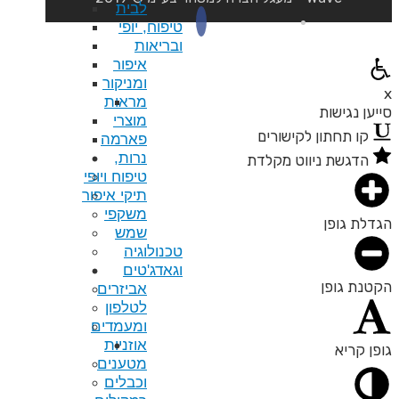
לבית
טיפוח, יופי
ובריאות
איפור
ומניקור
מראות
מוצרי
פארמה
נרות,
טיפוח ויופי
תיקי איפור
משקפי
שמש
טכנולוגיה
וגאדג'טים
אביזרים
לטלפון
ומעמדים
אוזניות
מטענים
וכבלים