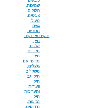
כובעים
שמיכות,
חלוקים,
צעיפים,
מעילי
גשם
מטריות
תיקים וארנקים
תיקי
אל-בד
מזוודות,
תיקי
נסיעה עם
גלגלים,
משקלים
תיקי גב
תיקי
וועידות
ותערוכות
תיקי
נסיעות,
נרתיקים,