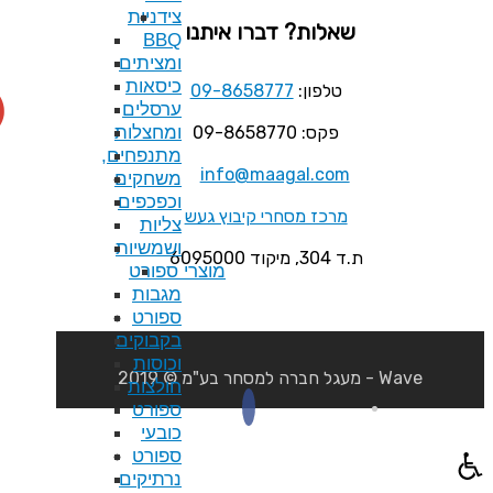
צידניות
 דברו איתנו
BBQ
ומציתים
כיסאות
09-8658777
ערסלים
ומחצלות
מתנפחים,
info@maag
משחקים
וכפכפים
חרי קיבוץ געש
צליות
ושמשיות
מוצרי ספורט
מגבות
ספורט
בקבוקים
וכוסות
חולצות
ספורט
כובעי
ספורט
נרתיקים