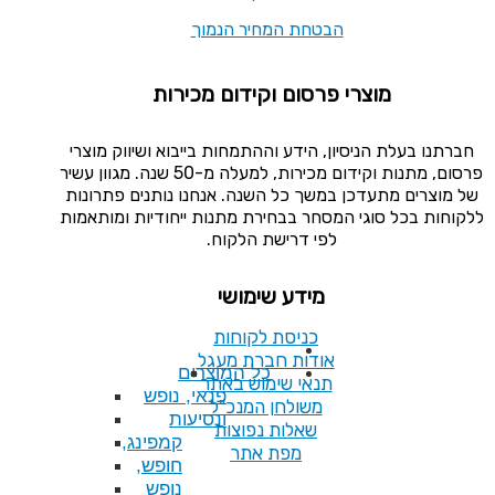
המחיר הנמוך
ם וקידום מכירות
ע וההתמחות בייבוא ושיווק מוצרי
פרסום, מתנות וקידום מכירות, למעלה מ-50 שנה. מגוון עשיר
ל השנה. אנחנו נותנים פתרונות
בחירת מתנות ייחודיות ומותאמות
רישת הלקוח.
ע שימושי
סת לקוחות
ת חברת מעגל
כל המוצרים
 שימוש באתר
פנאי, נופש
לחן המנכ"ל
ונסיעות
ות נפוצות
קמפינג,
פת אתר
חופש,
נופש