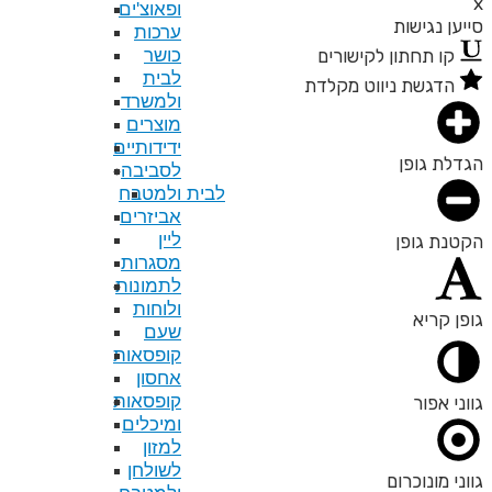
ופאוצ'ים
ערכות
כושר
לבית
ולמשרד
מוצרים
ידידותיים
לסביבה
לבית ולמטבח
אביזרים
ליין
מסגרות
לתמונות
ולוחות
שעם
קופסאות
אחסון
קופסאות
ומיכלים
למזון
לשולחן