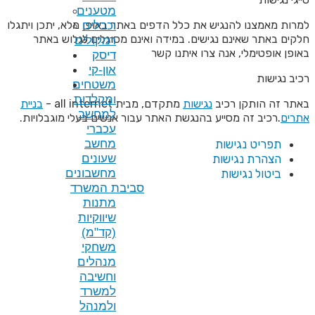
מטענים
לל הדפים באתר באופן מלא, יתכן ויתגלו
וכבלים
 במידה ואינם מסוגלים לגלוש באתר
רמקולים
יתנו קשר
דיסק
און-קי
משטחים
ומקלדות
ת
מתקדם, מבית all internet -
בניית
למחשב
שת האתר עבור אנשים בעלי מוגבלויות.
עכברי
מחשב
שעונים
מחשבונים
סביבת המשרד
מתנות
שיווקיות
(קד"מ)
משחקי
מנהלים
וחשיבה
למשרד
ולמנהל