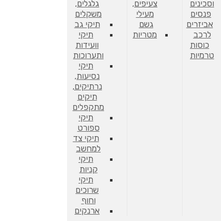
וסכינים
צעיפים,
גלגלים,
פנסים
מעילי
משקלים
אביזרים
גשם
תיקי גב
לרכב
מטריות
תיקי
כוסות
וועידות
טרמיות
ותערוכות
תיקי
נסיעות,
נרתיקים,
תיקים
מתקפלים
תיקי
ספורט
תיקי צד
למחשב
תיקי
קניות
תיקי
שרוכים
וחוף
ארנקים