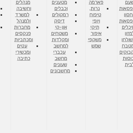
עם
פארמה
מטענים
מנהלים
פסאות
נרות,
וכבלים
וחשיבה
סון
טיפוח
רמקולים
למשרד
פסאות
ויופי
דיסק
ולמנהל
יכלים
תיקי
און-קי
מחברות
מזון
איפור
משטחים
פנקסים
שולחן
משקפי
ומקלדות
ומכתביות
מטבח
שמש
למחשב
עטים
בוקים
עכברי
ומכשירי
וסות
מחשב
כתיבה
בית
שעונים
מחשבונים