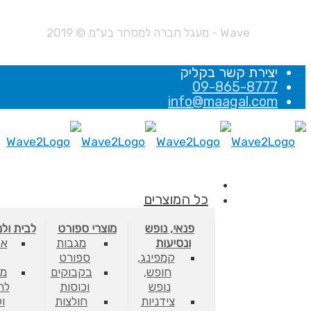
Wave - מעגל חברה למסחר בע"מ © 2019
יצירת קשר בקליק
09-865-8777
info@maagal.com
כל המוצרים
פנאי, נופש
מוצרי ספורט
לבית ול
ונסיעות
מגבות
אב
קמפינג,
ספורט
חופש,
בקבוקים
מס
נופש
וכוסות
לת
צידניות
חולצות
ו