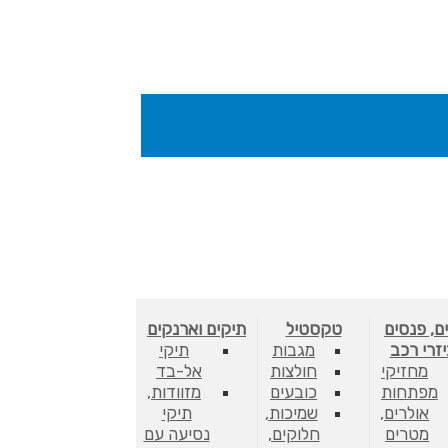
ם, פנסים
טקסטיל
תיקים וארנקים
יזרי רכב
מגבות
תיקי
מחזיקי
חולצות
אל-בד
מפתחות
כובעים
מזוודות,
אולרים,
שמיכות,
תיקי
מטרים
חלוקים,
נסיעה עם