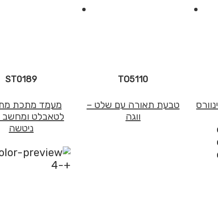
נייד
-
פוקי
ST0189
TO5110
נוורס
טבעת תאורה עם שלט –
מעמד מתכת מת
ווגה
לטאבלט ומחשב ני
ניטשה
+-4