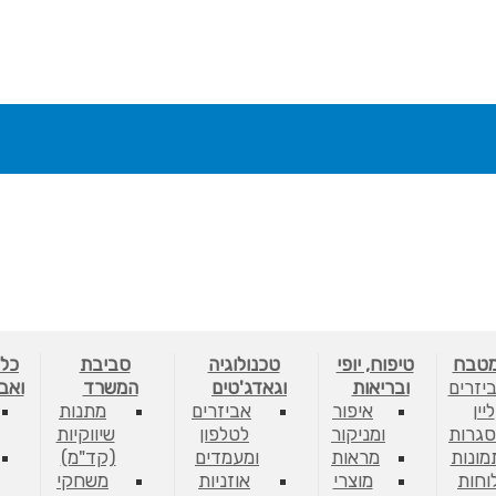
מטבח
טיפוח, יופי
טכנולוגיה
סביבת
כלי
יזרים
ובריאות
וגאדג'טים
המשרד
ואב
ליין
איפור
אביזרים
מתנות
גרות
ומניקור
לטלפון
שיווקיות
מונות
מראות
ומעמדים
(קד"מ)
לוחות
מוצרי
אוזניות
משחקי