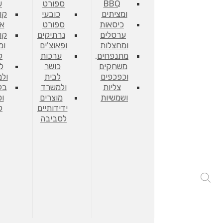
BBQ
ספורט
ש
ומציתים
כובעי
קו
כיסאות
ספורט
אח
ערסלים
נרתיקים
קו
ומחצלות
ופאוצ'ים
ומ
מתנפחים,
ערכות
ל
משחקים
כושר
ל
וכפכפים
לבית
ול
צליות
ולמשרד
בק
ושמשיות
מוצרים
וכ
ידידותיים
ל
לסביבה