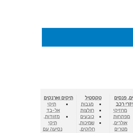
ם, פנסים
טקסטיל
תיקים וארנקים
יזרי רכב
מגבות
תיקי
מחזיקי
חולצות
אל-בד
מפתחות
כובעים
מזוודות,
אולרים,
שמיכות,
תיקי
מטרים
חלוקים,
נסיעה עם