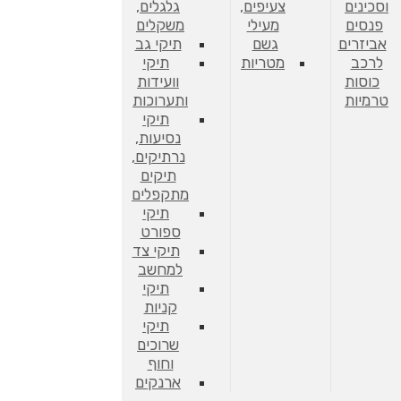
וסכינים
צעיפים,
גלגלים,
פנסים
מעילי
משקלים
אביזרים
גשם
תיקי גב
לרכב
מטריות
תיקי
כוסות
וועידות
טרמיות
ותערוכות
תיקי
נסיעות,
נרתיקים,
תיקים
מתקפלים
תיקי
ספורט
תיקי צד
למחשב
תיקי
קניות
תיקי
שרוכים
וחוף
ארנקים