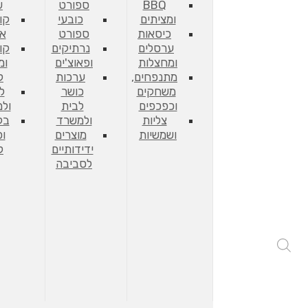
BBQ
ספורט
ש
ומציתים
כובעי
קו
כיסאות
ספורט
אח
ערסלים
נרתיקים
קו
ומחצלות
ופאוצ'ים
ומ
מתנפחים,
ערכות
ל
משחקים
כושר
ל
וכפכפים
לבית
ול
צליות
ולמשרד
בק
ושמשיות
מוצרים
וכ
ידידותיים
ל
לסביבה