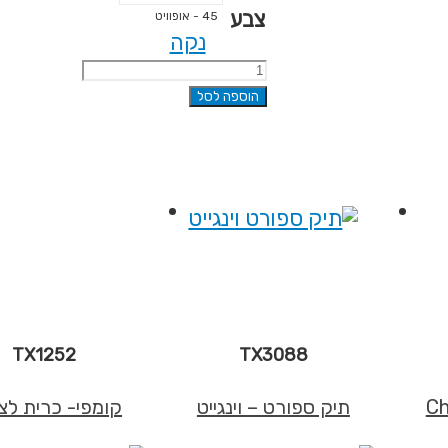
צבע
45 - אופוויט
נקה
כמות
של
הוספה לסל
מזוודה
רכה,
בד
קורדורה
-
מיאמי
TX1252
TX3088
תיק ספורט – וינגייט
קומפי- כרית לצ