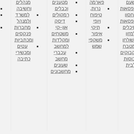
עם
פארמה
מטענים
מנהלים
פסאות
נרות,
וכבלים
וחשיבה
סון
טיפוח
רמקולים
למשרד
פסאות
ויופי
דיסק
ולמנהל
יכלים
תיקי
און-קי
מחברות
מזון
איפור
משטחים
פנקסים
שולחן
משקפי
ומקלדות
ומכתביות
מטבח
שמש
למחשב
עטים
בוקים
עכברי
ומכשירי
וסות
מחשב
כתיבה
בית
שעונים
מחשבונים