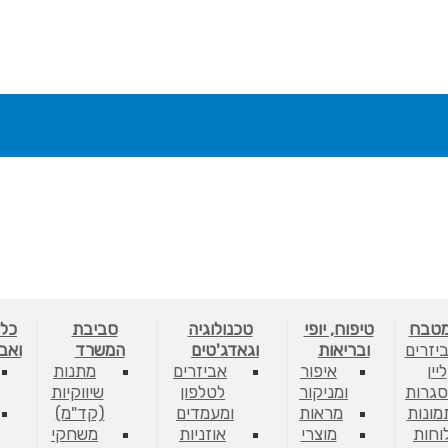
מטבח
טיפוח, יופי
טכנולוגיה
סביבת
כלי
יזרים
ובריאות
וגאדג'טים
המשרד
ואב
ליין
איפור
אביזרים
מתנות
גרות
ומניקור
לטלפון
שיווקיות
מונות
מראות
ומעמדים
(קד"מ)
לוחות
מוצרי
אוזניות
משחקי