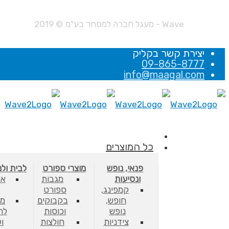
Wave - מעגל חברה למסחר בע"מ © 2019
יצירת קשר בקליק
09-865-8777
info@maagal.com
כל המוצרים
פנאי, נופש
מוצרי ספורט
לבית ול
ונסיעות
מגבות
אב
קמפינג,
ספורט
חופש,
בקבוקים
מס
נופש
וכוסות
לת
צידניות
חולצות
ו