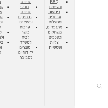
BBQ
ספורט
ש
ומציתים
כובעי
קו
כיסאות
ספורט
אח
ערסלים
נרתיקים
קו
ומחצלות
ופאוצ'ים
ומ
מתנפחים,
ערכות
ל
משחקים
כושר
ל
וכפכפים
לבית
ול
צליות
ולמשרד
בק
ושמשיות
מוצרים
וכ
ידידותיים
ל
לסביבה