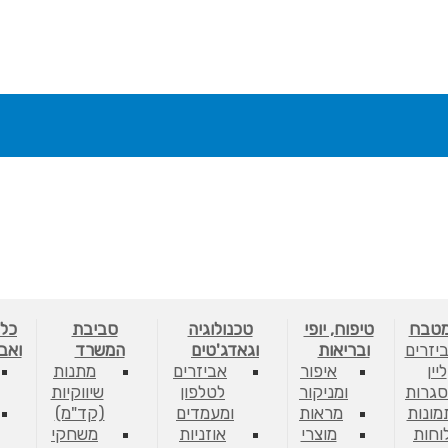
מטבח
טיפוח, יופי
טכנולוגיה
סביבת
כלי
יזרים
ובריאות
וגאדג'טים
המשרד
ואב
ליין
איפור
אביזרים
מתנות
גרות
ומניקור
לטלפון
שיווקיות
מונות
מראות
ומעמדים
(קד"מ)
לוחות
מוצרי
אוזניות
משחקי