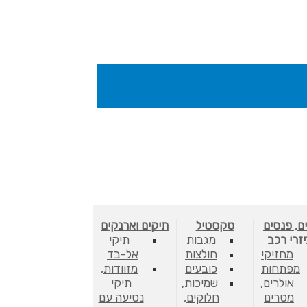
ם, פנסים
טקסטיל
תיקים וארנקים
יזרי רכב
מגבות
תיקי
מחזיקי
חולצות
אל-בד
מפתחות
כובעים
מזוודות,
אולרים,
שמיכות,
תיקי
מטרים
חלוקים,
נסיעה עם