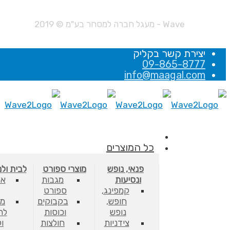
Wave - מעגל חברה למסחר בע"מ © 2019
יצירת קשר בקליק
09-865-8777
info@maagal.com
כל המוצרים
פנאי, נופש
מוצרי ספורט
לבית ול
ונסיעות
מגבות
אב
קמפינג,
ספורט
חופש,
בקבוקים
מס
נופש
וכוסות
לת
צידניות
חולצות
ו