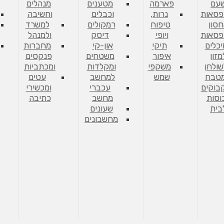
עם
פארמה
מטענים
מנהלים
פסאות
נרות,
וכבלים
וחשיבה
סון
טיפוח
רמקולים
למשרד
פסאות
ויופי
דיסק
ולמנהל
יכלים
תיקי
און-קי
מחברות
מזון
איפור
משטחים
פנקסים
שולחן
משקפי
ומקלדות
ומכתביות
מטבח
שמש
למחשב
עטים
בוקים
עכברי
ומכשירי
וסות
מחשב
כתיבה
בית
שעונים
מחשבונים