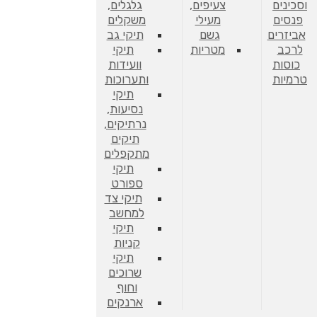
וסכינים
צעיפים,
גלגלים,
פנסים
מעילי
משקלים
אביזרים
גשם
תיקי גב
לרכב
מטריות
תיקי
כוסות
וועידות
טרמיות
ותערוכות
תיקי
נסיעות,
נרתיקים,
תיקים
מתקפלים
תיקי
ספורט
תיקי צד
למחשב
תיקי
קניות
תיקי
שרוכים
וחוף
ארנקים