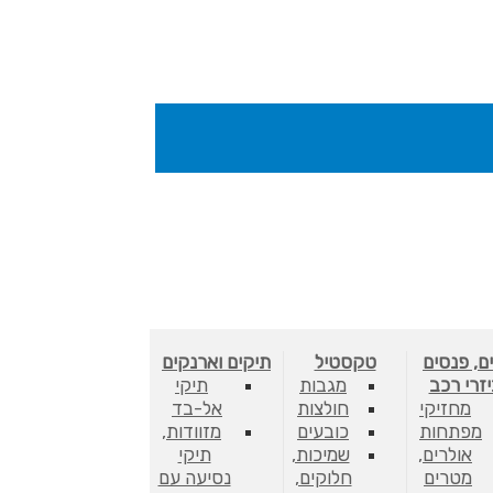
ם, פנסים
טקסטיל
תיקים וארנקים
יזרי רכב
מגבות
תיקי
מחזיקי
חולצות
אל-בד
מפתחות
כובעים
מזוודות,
אולרים,
שמיכות,
תיקי
מטרים
חלוקים,
נסיעה עם