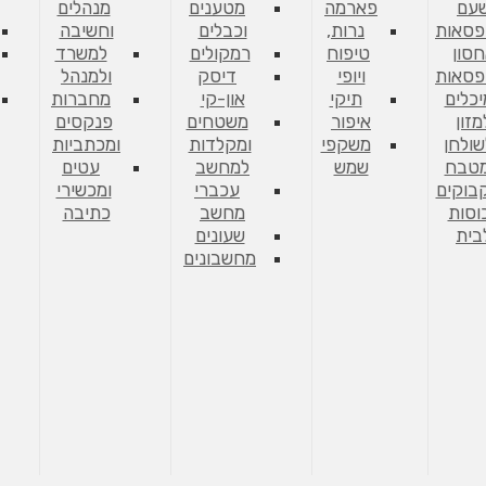
עם
פארמה
מטענים
מנהלים
פסאות
נרות,
וכבלים
וחשיבה
סון
טיפוח
רמקולים
למשרד
פסאות
ויופי
דיסק
ולמנהל
יכלים
תיקי
און-קי
מחברות
מזון
איפור
משטחים
פנקסים
שולחן
משקפי
ומקלדות
ומכתביות
מטבח
שמש
למחשב
עטים
בוקים
עכברי
ומכשירי
וסות
מחשב
כתיבה
בית
שעונים
מחשבונים