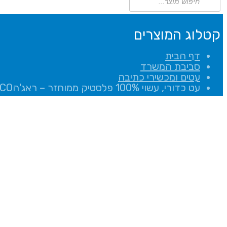
search
קטלוג המוצרים
דף הבית
סביבת המשרד
עטים ומכשירי כתיבה
עט כדורי, עשוי 100% פלסטיק ממוחזר – ראג'הECO (ראג׳ה)