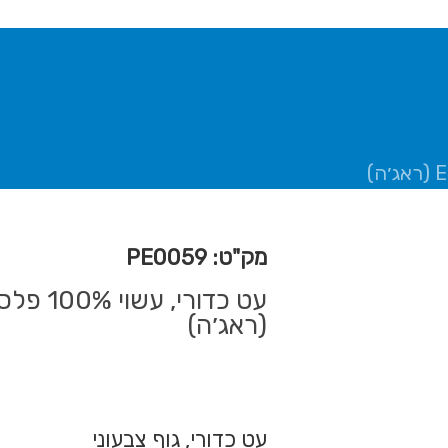
מק"ט: PE0059
(ראג׳ה)
עט כדורי, גוף צבעוני