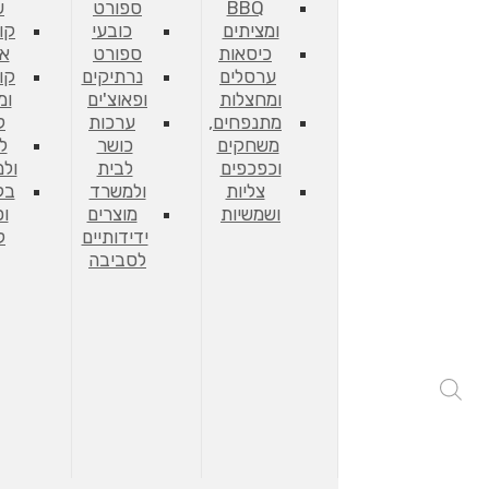
BBQ
ספורט
ש
ומציתים
כובעי
קו
כיסאות
ספורט
אח
ערסלים
נרתיקים
קו
ומחצלות
ופאוצ'ים
ומ
מתנפחים,
ערכות
ל
משחקים
כושר
ל
וכפכפים
לבית
ול
צליות
ולמשרד
בק
ושמשיות
מוצרים
וכ
ידידותיים
ל
לסביבה