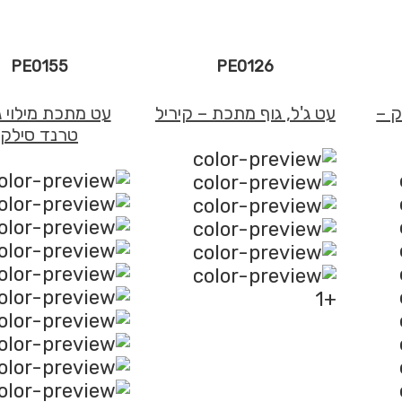
ראג'הECO
(ראג׳ה)
PE0155
PE0126
ק –
עט ג'ל, גוף מתכת – קיריל
עט מתכת מילוי ג
טרנד סילק
+1