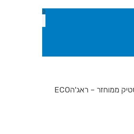
0
עט כדורי, עשוי 100% פלסטיק ממוחזר – ראג'הECO