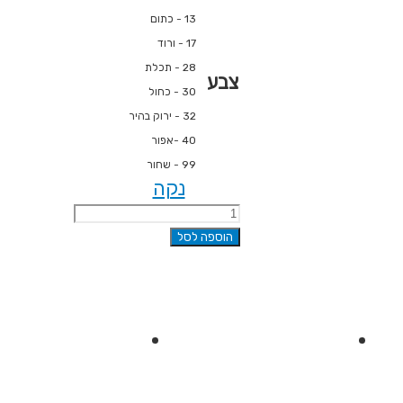
13 - כתום
17 - ורוד
28 - תכלת
צבע
30 - כחול
32 - ירוק בהיר
40 -אפור
99 - שחור
נקה
כמות
של
הוספה לסל
עט
כדורי,
עשוי
100%
פלסטיק
ממוחזר
-