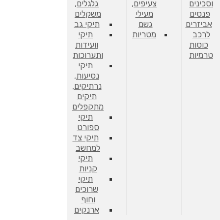
וסכינים
צעיפים,
גלגלים,
פנסים
מעילי
משקלים
אביזרים
גשם
תיקי גב
לרכב
מטריות
תיקי
כוסות
וועידות
טרמיות
ותערוכות
תיקי
נסיעות,
נרתיקים,
תיקים
מתקפלים
תיקי
ספורט
תיקי צד
למחשב
תיקי
קניות
תיקי
שרוכים
וחוף
ארנקים