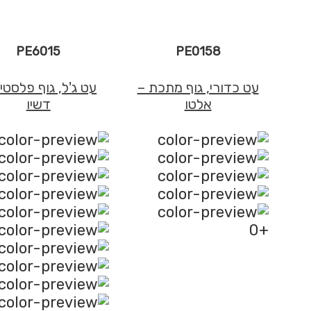
PE6015
PE0158
עט כדורי, גוף מתכת –
עט ג'ל, גוף פלסטי
אלטו
דשיו
+0