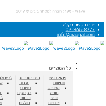
Wave - מעגל חברה למסחר בע"מ © 2019
יצירת קשר בקליק
09-865-8777
info@maagal.com
כל המוצרים
פנאי, נופש
מוצרי ספורט
לבית ול
ונסיעות
מגבות
אב
קמפינג,
ספורט
חופש,
בקבוקים
מס
נופש
וכוסות
לת
צידניות
חולצות
ו