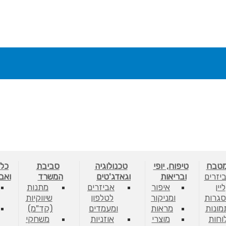
מטבח
טיפוח, יופי
טכנולוגיה
סביבת
כלי
יזרים
ובריאות
וגאדג'טים
המשרד
ואב
ליין
איפור
אביזרים
מתנות
גרות
ומניקור
לטלפון
שיווקיות
מונות
מראות
ומעמדים
(קד"מ)
לוחות
מוצרי
אוזניות
משחקי