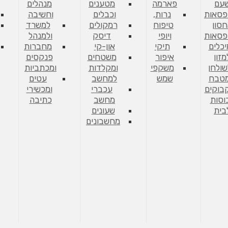
עם
פארמה
מטענים
מנהלים
פסאות
נרות,
וכבלים
וחשיבה
סון
טיפוח
רמקולים
למשרד
פסאות
ויופי
דיסק
ולמנהל
יכלים
תיקי
און-קי
מחברות
מזון
איפור
משטחים
פנקסים
שולחן
משקפי
ומקלדות
ומכתביות
מטבח
שמש
למחשב
עטים
בוקים
עכברי
ומכשירי
וסות
מחשב
כתיבה
בית
שעונים
מחשבונים