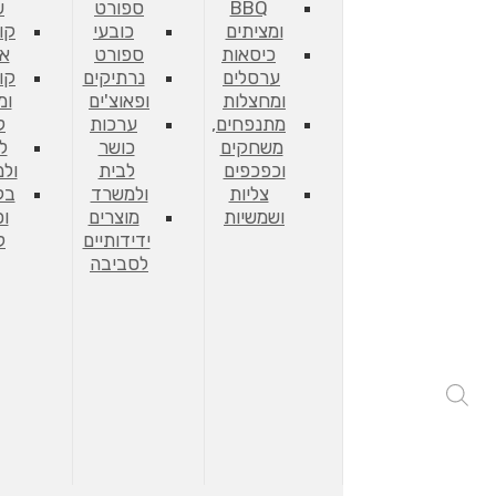
BBQ
ספורט
ש
ומציתים
כובעי
קו
כיסאות
ספורט
אח
ערסלים
נרתיקים
קו
ומחצלות
ופאוצ'ים
ומ
מתנפחים,
ערכות
ל
משחקים
כושר
ל
וכפכפים
לבית
ול
צליות
ולמשרד
בק
ושמשיות
מוצרים
וכ
ידידותיים
ל
לסביבה