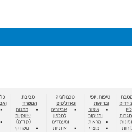
מטבח
טיפוח, יופי
טכנולוגיה
סביבת
כלי
יזרים
ובריאות
וגאדג'טים
המשרד
ואב
ליין
איפור
אביזרים
מתנות
גרות
ומניקור
לטלפון
שיווקיות
מונות
מראות
ומעמדים
(קד"מ)
לוחות
מוצרי
אוזניות
משחקי