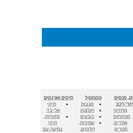
ם, פנסים
טקסטיל
תיקים וארנקים
יזרי רכב
מגבות
תיקי
מחזיקי
חולצות
אל-בד
מפתחות
כובעים
מזוודות,
אולרים,
שמיכות,
תיקי
מטרים
חלוקים,
נסיעה עם