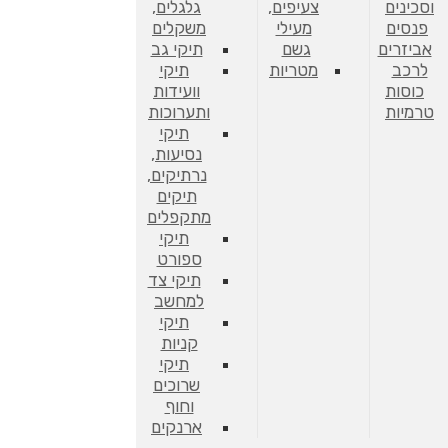
וסכינים
צעיפים,
גלגלים,
פנסים
מעילי
משקלים
אביזרים
גשם
תיקי גב
לרכב
מטריות
תיקי
כוסות
וועידות
טרמיות
ותערוכות
תיקי
נסיעות,
נרתיקים,
תיקים
מתקפלים
תיקי
ספורט
תיקי צד
למחשב
תיקי
קניות
תיקי
שרוכים
וחוף
ארנקים