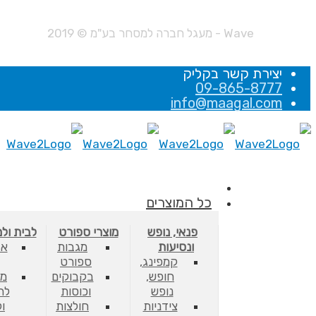
Wave - מעגל חברה למסחר בע"מ © 2019
יצירת קשר בקליק
09-865-8777
info@maagal.com
כל המוצרים
פנאי, נופש
מוצרי ספורט
לבית ול
ונסיעות
מגבות
אב
קמפינג,
ספורט
חופש,
בקבוקים
מס
נופש
וכוסות
לת
צידניות
חולצות
ו