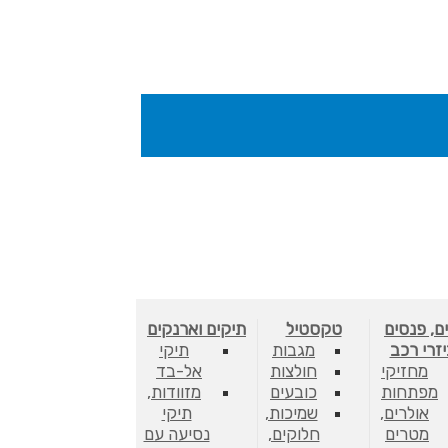
ם, פנסים
טקסטיל
תיקים וארנקים
יזרי רכב
מגבות
תיקי
מחזיקי
חולצות
אל-בד
מפתחות
כובעים
מזוודות,
אולרים,
שמיכות,
תיקי
מטרים
חלוקים,
נסיעה עם