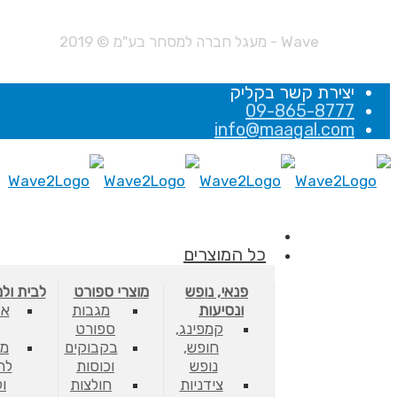
Wave - מעגל חברה למסחר בע"מ © 2019
יצירת קשר בקליק
09-865-8777
info@maagal.com
כל המוצרים
פנאי, נופש
מוצרי ספורט
לבית ול
ונסיעות
מגבות
אב
קמפינג,
ספורט
חופש,
בקבוקים
מס
נופש
וכוסות
לת
צידניות
חולצות
ו