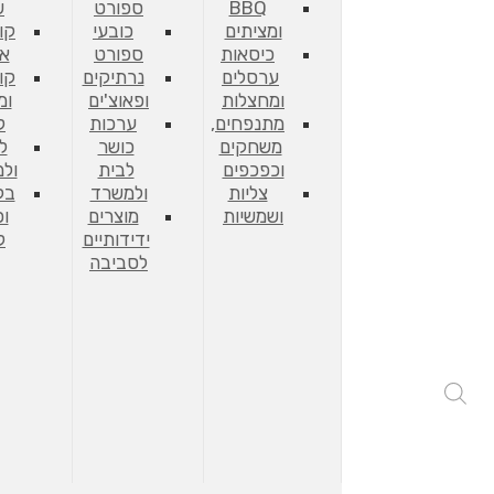
BBQ
ספורט
ש
ומציתים
כובעי
קו
כיסאות
ספורט
אח
ערסלים
נרתיקים
קו
ומחצלות
ופאוצ'ים
ומ
מתנפחים,
ערכות
ל
משחקים
כושר
ל
וכפכפים
לבית
ול
צליות
ולמשרד
בק
ושמשיות
מוצרים
וכ
ידידותיים
ל
לסביבה