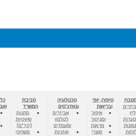
מטבח
טיפוח, יופי
טכנולוגיה
סביבת
כלי
יזרים
ובריאות
וגאדג'טים
המשרד
ואב
ליין
איפור
אביזרים
מתנות
גרות
ומניקור
לטלפון
שיווקיות
מונות
מראות
ומעמדים
(קד"מ)
לוחות
מוצרי
אוזניות
משחקי