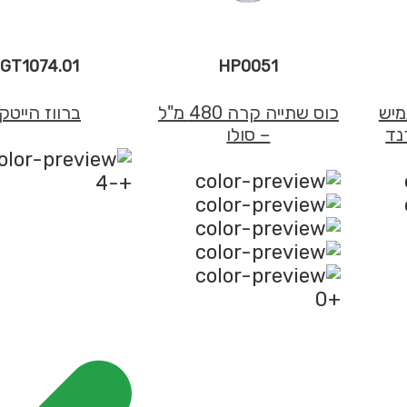
GT1074.01
HP0051
סטרס, PU גמיש
כוס שתייה קרה 480 מ"ל
ברווז הייטק
נד
– סולו
+-4
+0