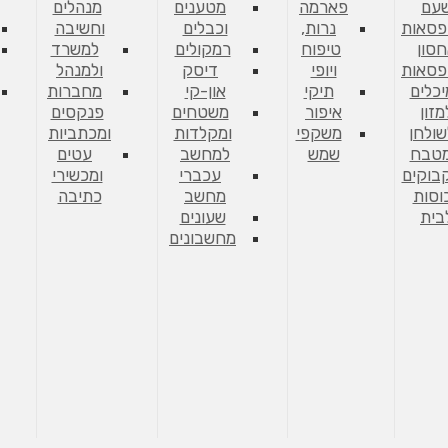
עם
פארמה
מטענים
מנהלים
פסאות
נרות,
וכבלים
וחשיבה
סון
טיפוח
רמקולים
למשרד
פסאות
ויופי
דיסק
ולמנהל
יכלים
תיקי
און-קי
מחברות
מזון
איפור
משטחים
פנקסים
שולחן
משקפי
ומקלדות
ומכתביות
מטבח
שמש
למחשב
עטים
בוקים
עכברי
ומכשירי
וסות
מחשב
כתיבה
בית
שעונים
מחשבונים