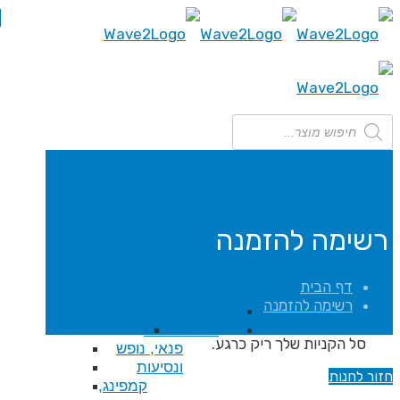
0
ה
כל המוצרים
רגע.
פנאי, נופש
ונסיעות
קמפינג,