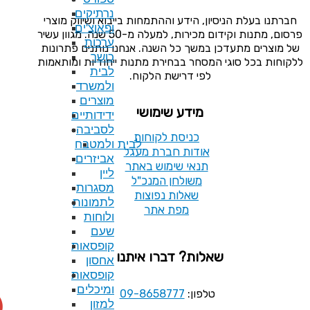
נרתיקים
ע וההתמחות בייבוא ושיווק מוצרי
ופאוצ'ים
פרסום, מתנות וקידום מכירות, למעלה מ-50 שנה. מגוון עשיר
ערכות
ל השנה. אנחנו נותנים פתרונות
כושר
בחירת מתנות ייחודיות ומותאמות
לבית
רישת הלקוח.
ולמשרד
מוצרים
ע שימושי
ידידותיים
לסביבה
סת לקוחות
לבית ולמטבח
ת חברת מעגל
אביזרים
 שימוש באתר
ליין
לחן המנכ"ל
מסגרות
ות נפוצות
לתמונות
פת אתר
ולוחות
שעם
קופסאות
 דברו איתנו
אחסון
קופסאות
ומיכלים
09-8658777
למזון