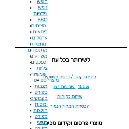
חופש,
נופש
צידניות
BBQ
ומציתים
כיסאות
ערסלים
ומחצלות
מתנפחים,
משחקים
תך בכל עת
וכפכפים
צליות
ושמשיות
ר / רישום משווקים
מוצרי ספורט
מגבות
ספורט
ות לקוחות
בקבוקים
וכוסות
המחיר הנמוך
חולצות
ספורט
ם וקידום מכירות
כובעי
ספורט