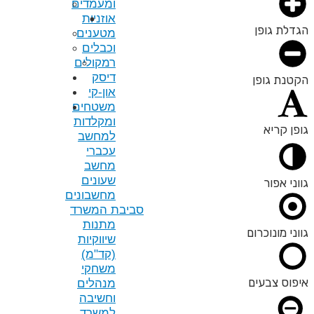
ומעמדים
אוזניות
מטענים
וכבלים
רמקולים
דיסק
און-קי
משטחים
ומקלדות
למחשב
עכברי
מחשב
שעונים
מחשבונים
סביבת המשרד
מתנות
שיווקיות
(קד"מ)
משחקי
מנהלים
וחשיבה
למשרד