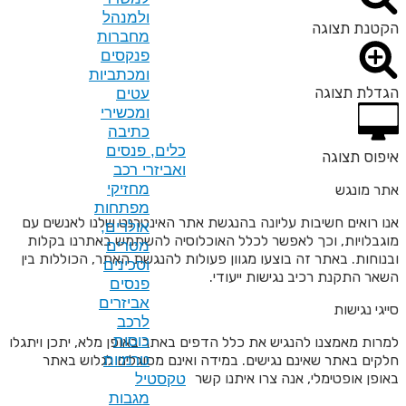
ולמנהל
מחברות
פנקסים
ומכתביות
עטים
ומכשירי
כתיבה
כלים, פנסים
ואביזרי רכב
מחזיקי
מפתחות
בהנגשת אתר האינטרנט שלנו לאנשים עם
אולרים,
לל האוכלוסיה להשתמש באתרנו בקלות
מטרים
וון פעולות להנגשת האתר, הכוללות בין
וסכינים
עודי.
פנסים
אביזרים
לרכב
כוסות
לל הדפים באתר באופן מלא, יתכן ויתגלו
 במידה ואינם מסוגלים לגלוש באתר
טרמיות
יתנו קשר
טקסטיל
מגבות