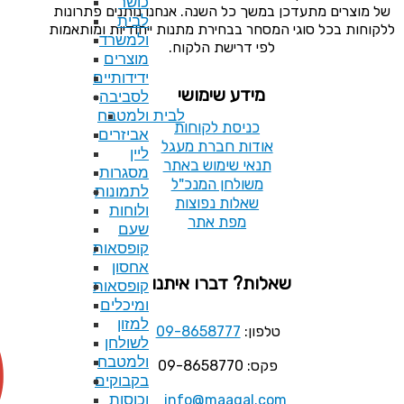
כושר
ל השנה. אנחנו נותנים פתרונות
לבית
בחירת מתנות ייחודיות ומותאמות
ולמשרד
רישת הלקוח.
מוצרים
ידידותיים
ע שימושי
לסביבה
לבית ולמטבח
סת לקוחות
אביזרים
ת חברת מעגל
ליין
 שימוש באתר
מסגרות
לחן המנכ"ל
לתמונות
ות נפוצות
ולוחות
פת אתר
שעם
קופסאות
אחסון
 דברו איתנו
קופסאות
ומיכלים
למזון
09-8658777
לשולחן
ולמטבח
בקבוקים
info@maag
וכוסות