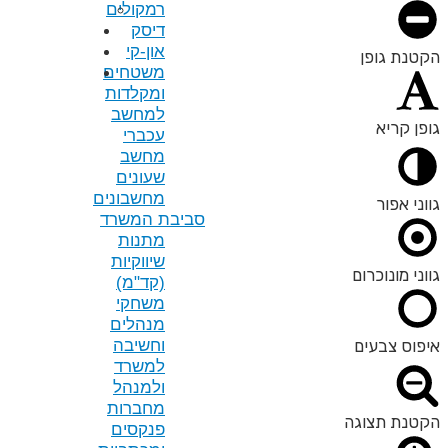
רמקולים
דיסק
און-קי
משטחים
ומקלדות
למחשב
עכברי
מחשב
שעונים
מחשבונים
סביבת המשרד
מתנות
שיווקיות
(קד"מ)
משחקי
מנהלים
וחשיבה
למשרד
ולמנהל
מחברות
פנקסים