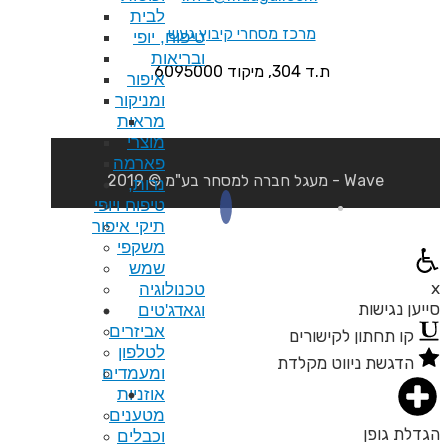
לבית
חרי קיבוץ געש
טיפוח, יופי
ובריאות
איפור
ומניקור
מראות
מוצרי
פארמה
נרות,
טיפוח ויופי
תיקי איפור
משקפי
שמש
טכנולוגיה
וגאדג'טים
אביזרים
לטלפון
ומעמדים
אוזניות
מטענים
וכבלים