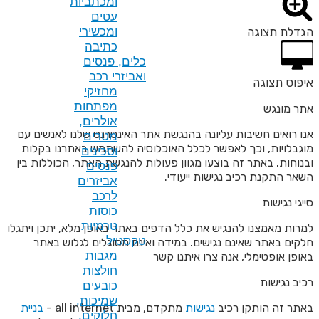
ומכתביות
עטים
ומכשירי
כתיבה
כלים, פנסים
ואביזרי רכב
מחזיקי
מפתחות
אולרים,
בהנגשת אתר האינטרנט שלנו לאנשים עם
מטרים
לל האוכלוסיה להשתמש באתרנו בקלות
וסכינים
וון פעולות להנגשת האתר, הכוללות בין
פנסים
עודי.
אביזרים
לרכב
כוסות
טרמיות
לל הדפים באתר באופן מלא, יתכן ויתגלו
טקסטיל
 במידה ואינם מסוגלים לגלוש באתר
מגבות
יתנו קשר
חולצות
כובעים
שמיכות,
ת
מתקדם, מבית all internet -
בניית
חלוקים,