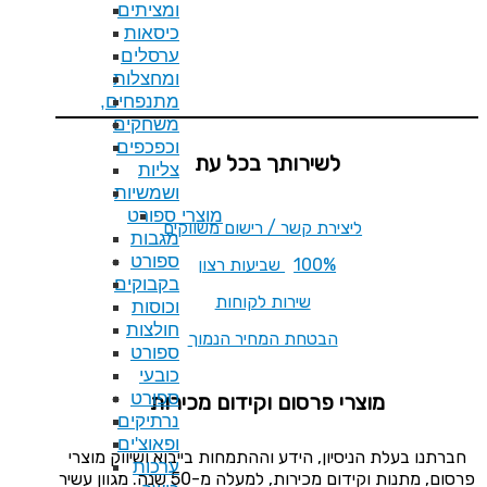
ומציתים
כיסאות
ערסלים
ומחצלות
מתנפחים,
משחקים
וכפכפים
תך בכל עת
צליות
ושמשיות
מוצרי ספורט
ר / רישום משווקים
מגבות
ספורט
בקבוקים
ות לקוחות
וכוסות
חולצות
המחיר הנמוך
ספורט
כובעי
ספורט
ם וקידום מכירות
נרתיקים
ופאוצ'ים
ע וההתמחות בייבוא ושיווק מוצרי
ערכות
פרסום, מתנות וקידום מכירות, למעלה מ-50 שנה. מגוון עשיר