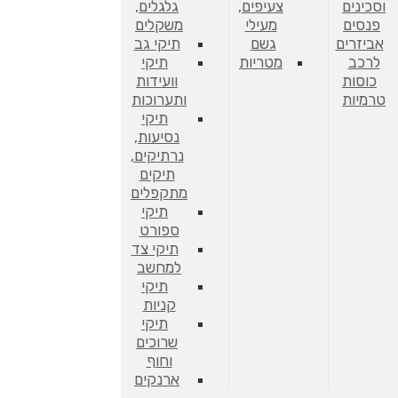
וסכינים
צעיפים,
גלגלים,
פנסים
מעילי
משקלים
אביזרים
גשם
תיקי גב
לרכב
מטריות
תיקי
כוסות
וועידות
טרמיות
ותערוכות
תיקי
נסיעות,
נרתיקים,
תיקים
מתקפלים
תיקי
ספורט
תיקי צד
למחשב
תיקי
קניות
תיקי
שרוכים
וחוף
ארנקים