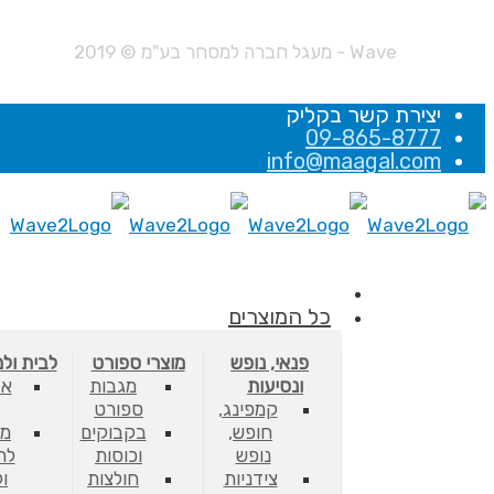
Wave - מעגל חברה למסחר בע"מ © 2019
יצירת קשר בקליק
09-865-8777
info@maagal.com
כל המוצרים
פנאי, נופש
מוצרי ספורט
לבית ול
ונסיעות
מגבות
אב
קמפינג,
ספורט
חופש,
בקבוקים
מס
נופש
וכוסות
לת
צידניות
חולצות
ו