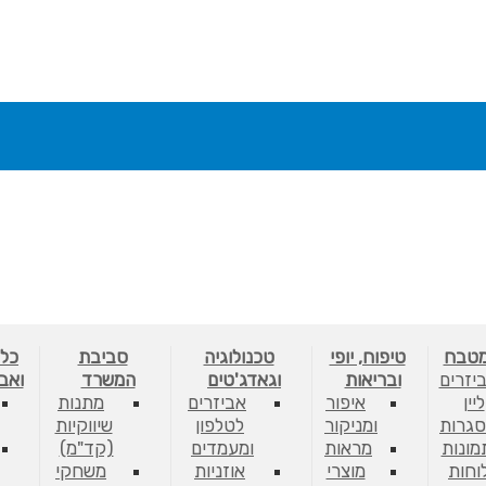
מטבח
טיפוח, יופי
טכנולוגיה
סביבת
כלי
יזרים
ובריאות
וגאדג'טים
המשרד
ואב
ליין
איפור
אביזרים
מתנות
גרות
ומניקור
לטלפון
שיווקיות
מונות
מראות
ומעמדים
(קד"מ)
לוחות
מוצרי
אוזניות
משחקי