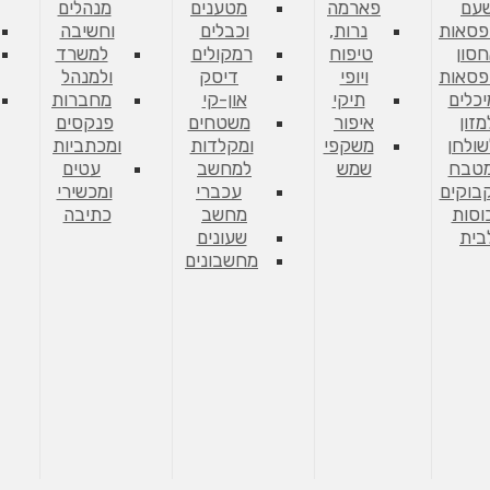
עם
פארמה
מטענים
מנהלים
פסאות
נרות,
וכבלים
וחשיבה
סון
טיפוח
רמקולים
למשרד
פסאות
ויופי
דיסק
ולמנהל
יכלים
תיקי
און-קי
מחברות
מזון
איפור
משטחים
פנקסים
שולחן
משקפי
ומקלדות
ומכתביות
מטבח
שמש
למחשב
עטים
בוקים
עכברי
ומכשירי
וסות
מחשב
כתיבה
בית
שעונים
מחשבונים