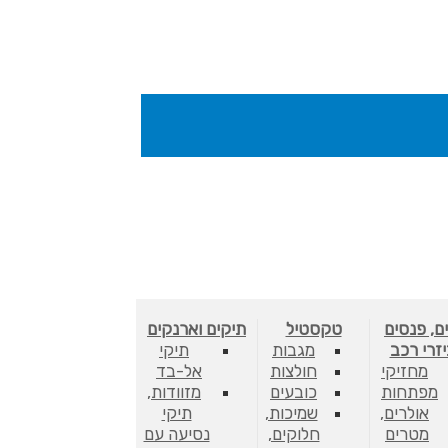
ם, פנסים
טקסטיל
תיקים וארנקים
יזרי רכב
מגבות
תיקי
מחזיקי
חולצות
אל-בד
מפתחות
כובעים
מזוודות,
אולרים,
שמיכות,
תיקי
מטרים
חלוקים,
נסיעה עם