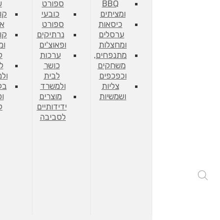
BBQ
ספורט
ש
ומציתים
כובעי
קו
כיסאות
ספורט
אח
ערסלים
נרתיקים
קו
ומחצלות
ופאוצ'ים
ומ
מתנפחים,
ערכות
ל
משחקים
כושר
ל
וכפכפים
לבית
ול
צליות
ולמשרד
בק
ושמשיות
מוצרים
וכ
ידידותיים
ל
לסביבה