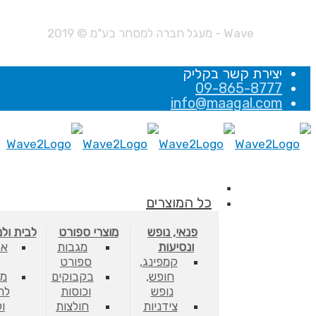
Wave - מעגל חברה למסחר בע"מ © 2019
יצירת קשר בקליק
09-865-8777
info@maagal.com
כל המוצרים
פנאי, נופש
מוצרי ספורט
לבית ול
ונסיעות
מגבות
אב
קמפינג,
ספורט
חופש,
בקבוקים
מס
נופש
וכוסות
לת
צידניות
חולצות
ו