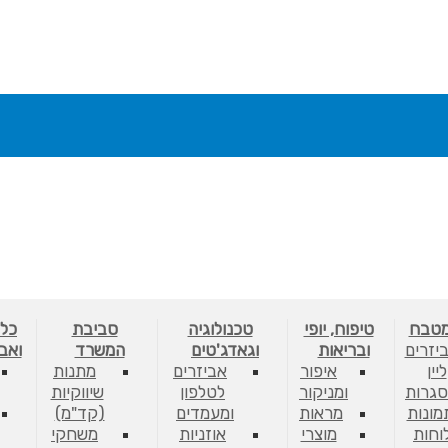
מטבח
טיפוח, יופי
טכנולוגיה
סביבת
כלי
יזרים
ובריאות
וגאדג'טים
המשרד
ואב
ליין
איפור
אביזרים
מתנות
גרות
ומניקור
לטלפון
שיווקיות
מונות
מראות
ומעמדים
(קד"מ)
לוחות
מוצרי
אוזניות
משחקי