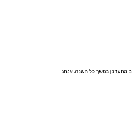
נות וקידום מכירות, למעלה מ-50 שנה. מגוון עשיר של מוצרים מתעדכן במשך כל השנה. אנחנו