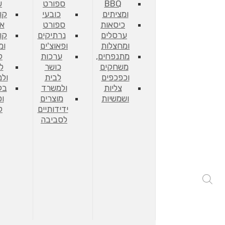
BBQ
ספורט
ש
ומציתים
כובעי
קו
כיסאות
ספורט
אח
ערסלים
נרתיקים
קו
ומחצלות
ופאוצ'ים
ומ
מתנפחים,
ערכות
ל
משחקים
כושר
ל
וכפכפים
לבית
ול
צליות
ולמשרד
בק
ושמשיות
מוצרים
וכ
ידידותיים
ל
לסביבה