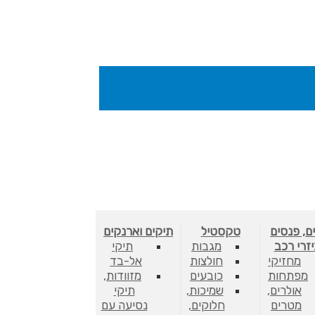
ם, פנסים
טקסטיל
תיקים וארנקים
יזרי רכב
מגבות
תיקי
מחזיקי
חולצות
אל-בד
מפתחות
כובעים
מזוודות,
אולרים,
שמיכות,
תיקי
מטרים
חלוקים,
נסיעה עם