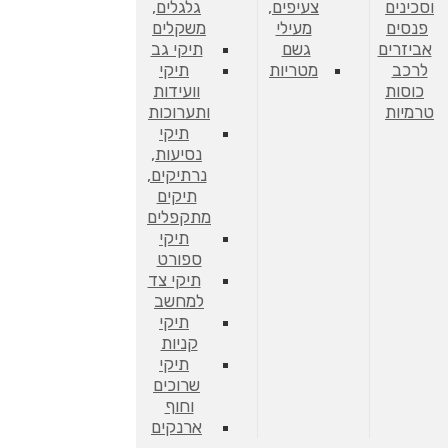
וסכינים
צעיפים,
גלגלים,
פנסים
מעילי
משקלים
אביזרים
גשם
תיקי גב
לרכב
מטריות
תיקי
כוסות
וועידות
טרמיות
ותערוכות
תיקי
נסיעות,
נרתיקים,
תיקים
מתקפלים
תיקי
ספורט
תיקי צד
למחשב
תיקי
קניות
תיקי
שרוכים
וחוף
ארנקים