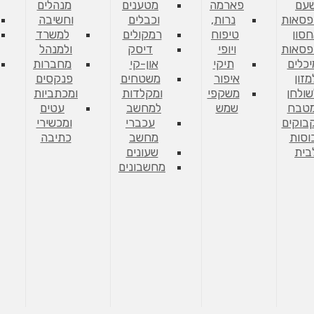
עם
פארמה
מטענים
מנהלים
פסאות
נרות,
וכבלים
וחשיבה
סון
טיפוח
רמקולים
למשרד
פסאות
ויופי
דיסק
ולמנהל
יכלים
תיקי
און-קי
מחברות
מזון
איפור
משטחים
פנקסים
שולחן
משקפי
ומקלדות
ומכתביות
מטבח
שמש
למחשב
עטים
בוקים
עכברי
ומכשירי
וסות
מחשב
כתיבה
בית
שעונים
מחשבונים