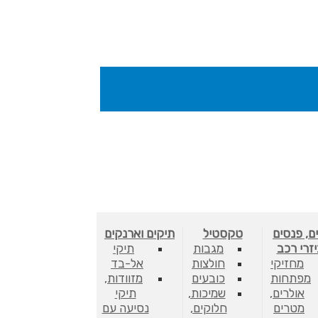
ם, פנסים
טקסטיל
תיקים וארנקים
יזרי רכב
מגבות
תיקי
מחזיקי
חולצות
אל-בד
מפתחות
כובעים
מזוודות,
אולרים,
שמיכות,
תיקי
מטרים
חלוקים,
נסיעה עם