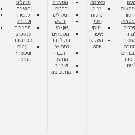
עם
פארמה
מטענים
מנהלים
פסאות
נרות,
וכבלים
וחשיבה
סון
טיפוח
רמקולים
למשרד
פסאות
ויופי
דיסק
ולמנהל
יכלים
תיקי
און-קי
מחברות
מזון
איפור
משטחים
פנקסים
שולחן
משקפי
ומקלדות
ומכתביות
מטבח
שמש
למחשב
עטים
בוקים
עכברי
ומכשירי
וסות
מחשב
כתיבה
בית
שעונים
מחשבונים