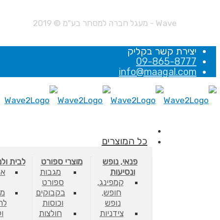
Wave - מעגל חברה למסחר בע"מ © 2019
יצירת קשר בקליק
09-865-8777
info@maagal.com
כל המוצרים
פנאי, נופש
מוצרי ספורט
לבית ול
ונסיעות
מגבות
אב
קמפינג,
ספורט
חופש,
בקבוקים
מס
נופש
וכוסות
לת
צידניות
חולצות
ו