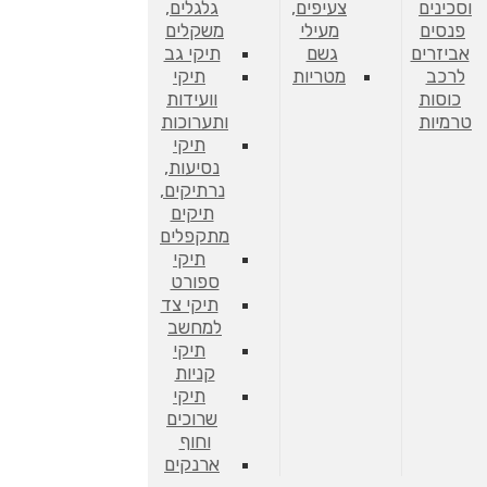
וסכינים
צעיפים,
גלגלים,
פנסים
מעילי
משקלים
אביזרים
גשם
תיקי גב
לרכב
מטריות
תיקי
כוסות
וועידות
טרמיות
ותערוכות
תיקי
נסיעות,
נרתיקים,
תיקים
מתקפלים
תיקי
ספורט
תיקי צד
למחשב
תיקי
קניות
תיקי
שרוכים
וחוף
ארנקים