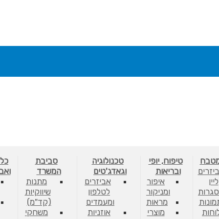
מטבח
טיפוח, יופי
טכנולוגיה
סביבת
כלי
יזרים
ובריאות
וגאדג'טים
המשרד
ואב
ליין
איפור
אביזרים
מתנות
גרות
ומניקור
לטלפון
שיווקיות
מונות
מראות
ומעמדים
(קד"מ)
לוחות
מוצרי
אוזניות
משחקי