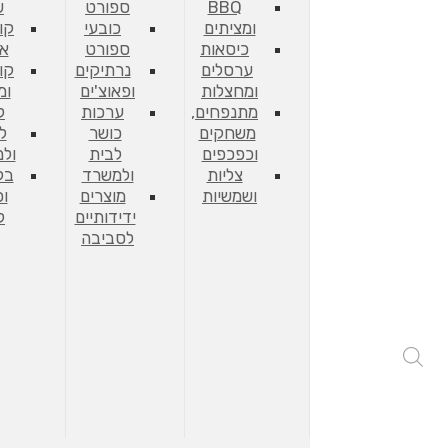
BBQ
ספורט
ש
ומציתים
כובעי
קו
כיסאות
ספורט
אח
ערסלים
נרתיקים
קו
ומחצלות
ופאוצ'ים
ומ
מתנפחים,
ערכות
ל
משחקים
כושר
ל
וכפכפים
לבית
ול
צליות
ולמשרד
בק
ושמשיות
מוצרים
וכ
ידידותיים
ל
לסביבה