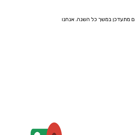
נות וקידום מכירות, למעלה מ-50 שנה. מגוון עשיר של מוצרים מתעדכן במשך כל השנה. אנחנו